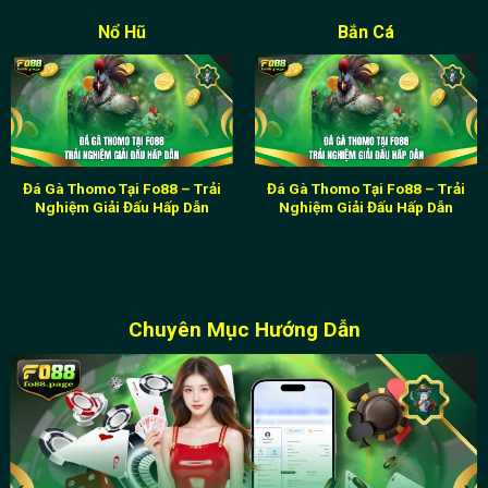
Nổ Hũ
Bắn Cá
i
ám
Lô Đề Bạc Nhớ Fo88 – Chiến
Đá Gà Thomo Tại Fo88 – Trải
Sổ Mơ Lô Đề Fo88 – Giải Mã
Lô Đề Bạc Nhớ Fo88 – Chiến
G
ại
Thuật Cá Cược Xổ Số Hiệu
Nghiệm Giải Đấu Hấp Dẫn
Giấc Mơ Để Tìm Số Chuẩn
Thuật Cá Cược Xổ Số Hiệu
Quả
Quả
Chuyên Mục Hướng Dẫn