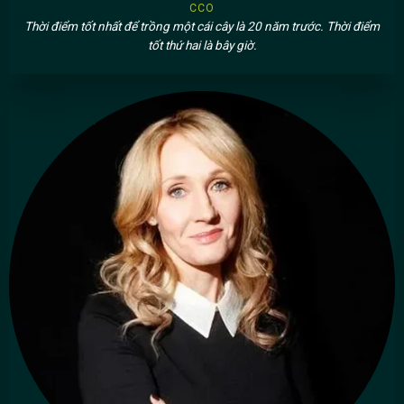
CCO
Thời điểm tốt nhất để trồng một cái cây là 20 năm trước. Thời điểm
tốt thứ hai là bây giờ.