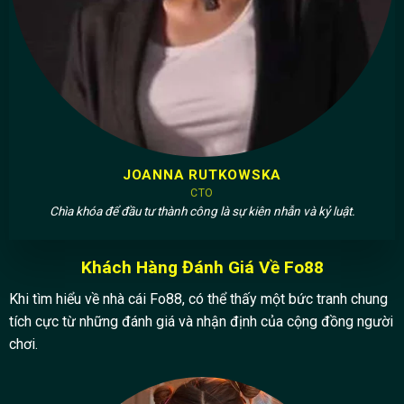
JOANNA RUTKOWSKA
CTO
Chìa khóa để đầu tư thành công là sự kiên nhẫn và kỷ luật.
Khách Hàng Đánh Giá Về Fo88
Khi tìm hiểu về nhà cái Fo88, có thể thấy một bức tranh chung
tích cực từ những đánh giá và nhận định của cộng đồng người
chơi.