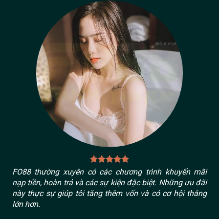
FO88 thường xuyên có các chương trình khuyến mãi
 môn
nạp tiền, hoàn trả và các sự kiện đặc biệt. Những ưu đãi
cạnh
này thực sự giúp tôi tăng thêm vốn và có cơ hội thắng
 tìm
lớn hơn.