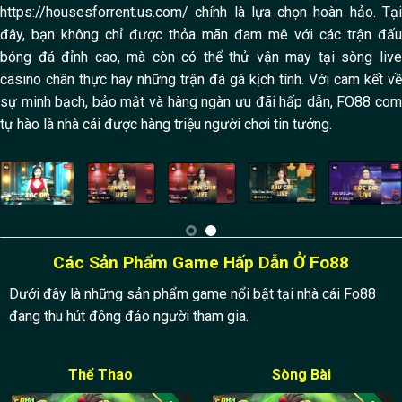
https://housesforrent.us.com/ chính là lựa chọn hoàn hảo. Tại
đây, bạn không chỉ được thỏa mãn đam mê với các trận đấu
bóng đá đỉnh cao, mà còn có thể thử vận may tại sòng live
casino chân thực hay những trận đá gà kịch tính. Với cam kết về
sự minh bạch, bảo mật và hàng ngàn ưu đãi hấp dẫn, FO88 com
tự hào là nhà cái được hàng triệu người chơi tin tưởng.
Các Sản Phẩm Game Hấp Dẫn Ở Fo88
Dưới đây là những sản phẩm game nổi bật tại nhà cái Fo88
đang thu hút đông đảo người tham gia.
Thể Thao
Sòng Bài