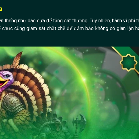
a
thống như dao cựa để tăng sát thương. Tuy nhiên, hành vi phi t
ổ chức cũng giám sát chặt chẽ để đảm bảo không có gian lận 