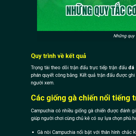
Những quy t
Quy trình về kết quả
Trọng tài theo dõi trận đấu trực tiếp trận đấu
đá
phán quyết công bằng. Kết quả trận đấu được gh
người xem.
Các giống gà chiến nổi tiếng 
Campuchia có nhiều giống gà chiến được đánh gi
giúp người chơi cùng chủ kê có sự lựa chọn phù 
Gà nòi Campuchia nổi bật với thân hình chắc k