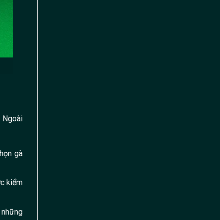
Đăng Ký Fo88 – Quy Trình Sở Hữu
Tài Khoản Cá Cược Mới
. Ngoài
Đăng Nhập Fo88 Qua 3 Bước Tiêu
Chuẩn An Toàn Cần Chú Ý
chọn gà
ợc kiểm
ừ những