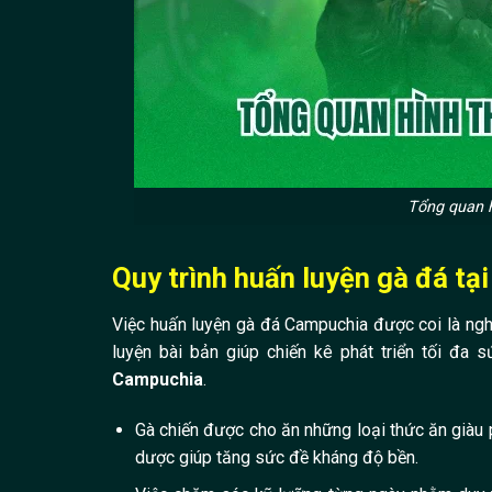
Tổng quan 
Quy trình huấn luyện gà đá tại
Việc huấn luyện gà đá Campuchia được coi là nghệ
luyện bài bản giúp chiến kê phát triển tối đa
Campuchia
.
Gà chiến được cho ăn những loại thức ăn giàu p
dược giúp tăng sức đề kháng độ bền.