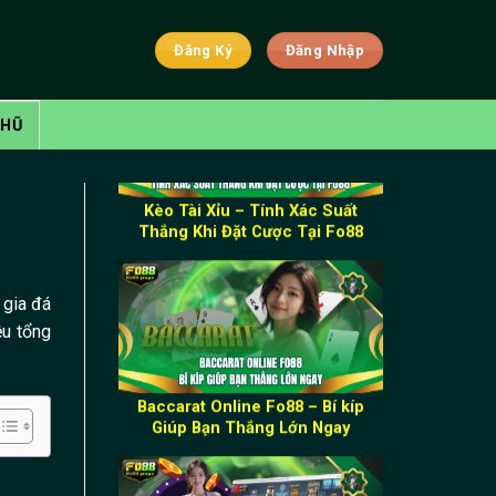
Đăng Ký
Đăng Nhập
Kèo Tài Xỉu – Tính Xác Suất
Thắng Khi Đặt Cược Tại Fo88
 HŨ
Baccarat Online Fo88 – Bí kíp
Giúp Bạn Thắng Lớn Ngay
 gia đá
ệu tổng
Xóc Đĩa – Đỉnh Cao Giải Trí Tại
Fo88 Trong Năm 2025