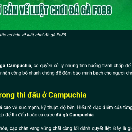
ắc cơ bản về luật chơi đá gà Fo88
 gà Campuchia
, có quyền xử lý những tình huống tranh chấp để
i nhận công bố nhanh chóng để đảm bảo minh bạch cho người ch
trong thi đấu ở Campuchia
á cao về sức mạnh, kỹ thuật, độ bền. Hiểu rõ đặc điểm của từn
hợp để thi đấu hoặc cá cược
đá gà Campuchia
.
hỏe, cặp chân vàng vững chãi cùng lối đánh quyết liệt. Đây là g