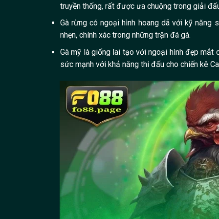
truyền thống, rất được ưa chuộng trong giải đấ
Gà rừng có ngoại hình hoang dã với kỹ năng 
nhẹn, chính xác trong những trận đá gà.
Gà mỹ là giống lai tạo với ngoại hình đẹp mắt
sức mạnh với khả năng thi đấu cho chiến kê C