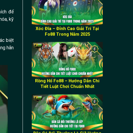
hích để
hóa, kỹ
ác biệt
Rồng Hổ Fo88 – Hướng Dẫn Chi
ung hãn
Tiết Luật Chơi Chuẩn Nhất
Bắn Cá Đổi Thưởng Là Gì? Hướng
Dẫn Chi Tiết Tại Fo88