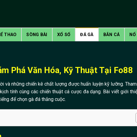
Ể THAO
SÒNG BÀI
XỔ SỐ
ĐÁ GÀ
BẮN CÁ
NỔ
m Phá Văn Hóa, Kỹ Thuật Tại Fo88
 đời và những chiến kê chất lượng được huấn luyện kỹ lưỡng. Tham
ịch tính cùng các chiến thuật cá cược đa dạng. Bài viết giới thi
 tiếng để chọn gà đá thắng cuộc.
a