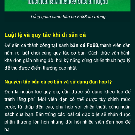
Tổng quan sảnh bắn cá Fo88 ấn tượng
Luật lệ và quy tắc khi đi săn cá
Để săn cá thành công tại sảnh
bắn cá Fo88
, thành viên cần
nắm rõ luật chơi cùng quy tắc cơ bản. Cách thức vận hành
khá đơn giản nhưng đòi hỏi kỹ năng cùng chiến thuật hợp lý
để thu được điểm thưởng cao nhất.
Nguyên tắc bắn cá cơ bản và sử dụng đạn hợp lý
Đạn là nguồn lực quý giá, cần được sử dụng khéo léo để
tránh lãng phí. Mỗi viên đạn có thể được tùy chỉnh mức
cược, từ thấp đến cao, phù hợp với chiến thuật cùng ngân
sách của bạn. Bắn trúng các loài cá đặc biệt sẽ nhận được
phần thưởng lớn hơn nhưng đòi hỏi nhiều viên đạn hơn để
hạ.