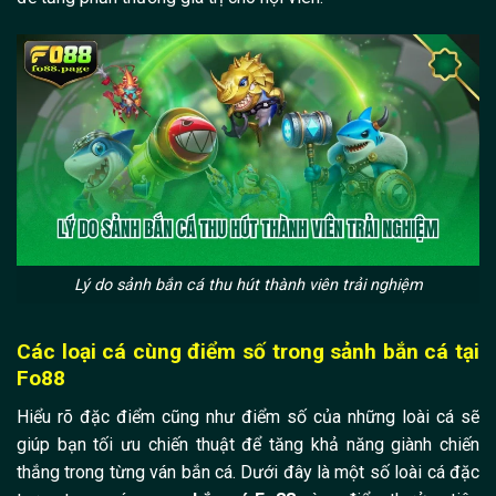
Lý do sảnh bắn cá thu hút thành viên trải nghiệm
Các loại cá cùng điểm số trong sảnh bắn cá tại
Fo88
Hiểu rõ đặc điểm cũng như điểm số của những loài cá sẽ
giúp bạn tối ưu chiến thuật để tăng khả năng giành chiến
thắng trong từng ván bắn cá. Dưới đây là một số loài cá đặc