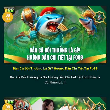
08
Th6
Tải App Fo88 – Cá Cược Đỉnh Cao Chỉ Trong Vài Phút
Bắn Cá Đổi Thưởng Là Gì? Hướng Dẫn Chi Tiết Tại Fo88
Bắn Cá Đổi Thưởng Là Gì? Hướng Dẫn Chi Tiết Tại Fo88 Bắn cá
đổi thưởng [...]
Kèo Châu Âu – Cách Chơi Và Chiến Thuật Chuẩn Từ Fo88
08