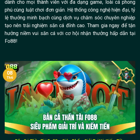
dành cho mọi thành viên với đa dạng game, loài cá phong
phú cùng luật chơi đơn giản. Hệ thống công nghệ hiện đại, tỷ
lệ thưởng minh bạch cùng dịch vụ chăm sóc chuyên nghiệp
tạo nên trải nghiệm săn cá đỉnh cao. Tham gia ngay để tận
hưởng niềm vui săn cá với cơ hội nhận thưởng hấp dẫn tại
Fo88!
08
Th6