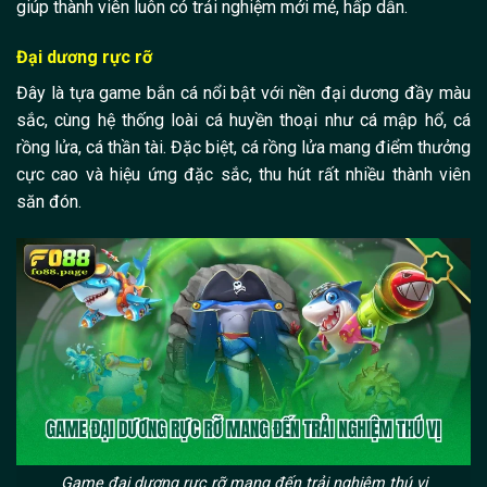
giúp thành viên luôn có trải nghiệm mới mẻ, hấp dẫn.
Đại dương rực rỡ
Đây là tựa game bắn cá nổi bật với nền đại dương đầy màu
sắc, cùng hệ thống loài cá huyền thoại như cá mập hổ, cá
rồng lửa, cá thần tài. Đặc biệt, cá rồng lửa mang điểm thưởng
cực cao và hiệu ứng đặc sắc, thu hút rất nhiều thành viên
săn đón.
Game đại dương rực rỡ mang đến trải nghiệm thú vị