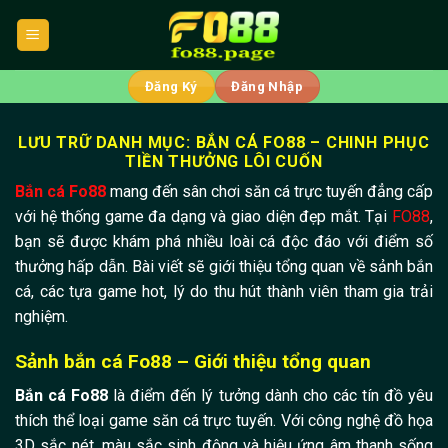
Bỏ
qua
nội
dung
Đăng Ký
Đăng Nhập
LƯU TRỮ DANH MỤC:
BẮN CÁ FO88 – CHINH PHỤC
TIỀN THƯỞNG LÔI CUỐN
Bắn cá Fo88
mang đến sân chơi săn cá trực tuyến đẳng cấp
với hệ thống game đa dạng và giao diện đẹp mắt. Tại
FO88
,
bạn sẽ được khám phá nhiều loài cá độc đáo với điểm số
thưởng hấp dẫn. Bài viết sẽ giới thiệu tổng quan về sảnh bắn
cá, các tựa game hot, lý do thu hút thành viên tham gia trải
nghiệm.
Sảnh bắn cá Fo88 – Giới thiệu tổng quan
Bắn cá Fo88
là điểm đến lý tưởng dành cho các tín đồ yêu
thích thể loại game săn cá trực tuyến. Với công nghệ đồ họa
3D sắc nét, màu sắc sinh động và hiệu ứng âm thanh sống